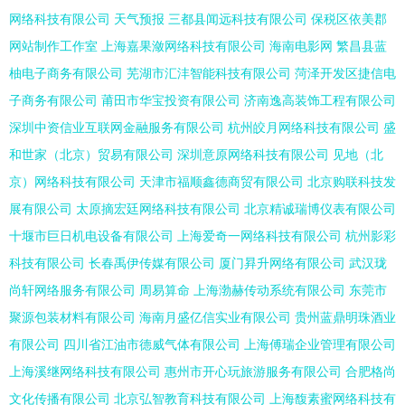
网络科技有限公司
天气预报
三都县闻远科技有限公司
保税区依美郡
网站制作工作室
上海嘉果潋网络科技有限公司
海南电影网
繁昌县蓝
柚电子商务有限公司
芜湖市汇沣智能科技有限公司
菏泽开发区捷信电
子商务有限公司
莆田市华宝投资有限公司
济南逸高装饰工程有限公司
深圳中资信业互联网金融服务有限公司
杭州皎月网络科技有限公司
盛
和世家（北京）贸易有限公司
深圳意原网络科技有限公司
见地（北
京）网络科技有限公司
天津市福顺鑫德商贸有限公司
北京购联科技发
展有限公司
太原摘宏廷网络科技有限公司
北京精诚瑞博仪表有限公司
十堰市巨日机电设备有限公司
上海爱奇一网络科技有限公司
杭州影彩
科技有限公司
长春禹伊传媒有限公司
厦门昪升网络有限公司
武汉珑
尚轩网络服务有限公司
周易算命
上海渤赫传动系统有限公司
东莞市
聚源包装材料有限公司
海南月盛亿信实业有限公司
贵州蓝鼎明珠酒业
有限公司
四川省江油市德威气体有限公司
上海傅瑞企业管理有限公司
上海溪继网络科技有限公司
惠州市开心玩旅游服务有限公司
合肥格尚
文化传播有限公司
北京弘智教育科技有限公司
上海馥素蜜网络科技有