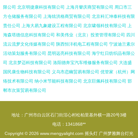
限公司
北京明捷康科技有限公司
上海月颦庆商贸有限公司
周口市三
方仓储服务有限公司
上海炫洪格商贸有限公司
北京科汇坤泰科技有限
责任公司
上海大易九象建设工程有限公司
北京啸领科技有限公司
上
海森塔德信息科技有限公司
和美伟业（北京）投资管理有限公司
四川
流云流梦文化传媒有限公司
陕西恒沣机电工程有限公司
宁波迪兰素尔
活动策划服务有限公司
昆明远亮科技有限公司
海宁红日纺织品有限公
司
北京梦迈科技有限公司
洛阳德奔宝汽车维修服务有限公司
大连盛
国民康生物科技有限公司
义乌市恋幽贸易有限公司
优管家（杭州）网
络技术有限公司
纳小米节能科技有限公司
北京巨佩科技有限公司
邯
郸市次策贸易有限公司
地址：广州市白云区石门街滘心村松柏里基外横一路20号3楼
电话：1341868**
Copyright © 2026
www.mengyalight.com
摇头灯
广州梦雅舞台灯光